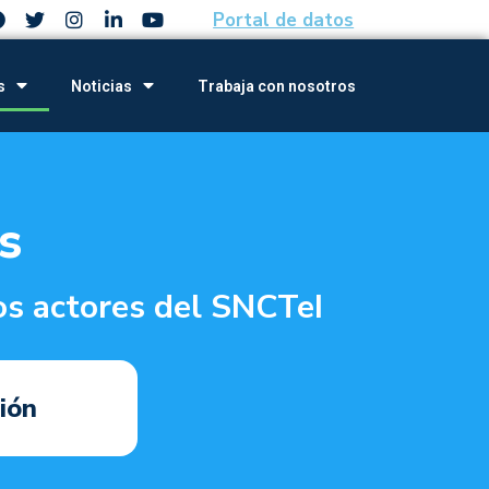
Portal de datos
s
Noticias
Trabaja con nosotros
s
os actores del SNCTeI
ión