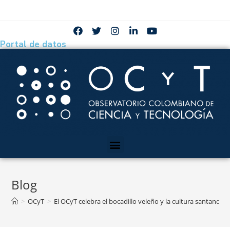
Portal de datos
Blog
>
OCyT
>
El OCyT celebra el bocadillo veleño y la cultura santan