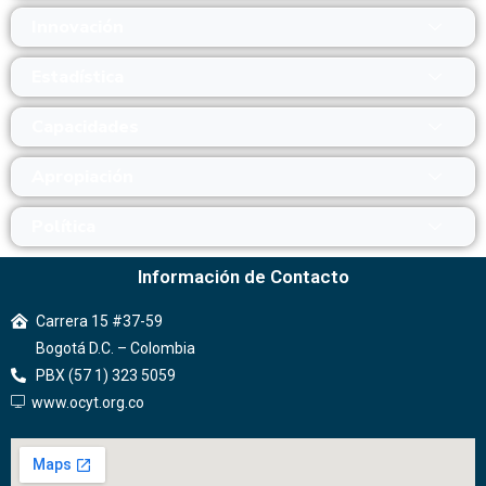
Innovación
Estadística
Capacidades
Apropiación
Política
Información de Contacto
Carrera 15 #37-59
Bogotá D.C. – Colombia
PBX (57 1) 323 5059
www.ocyt.org.co