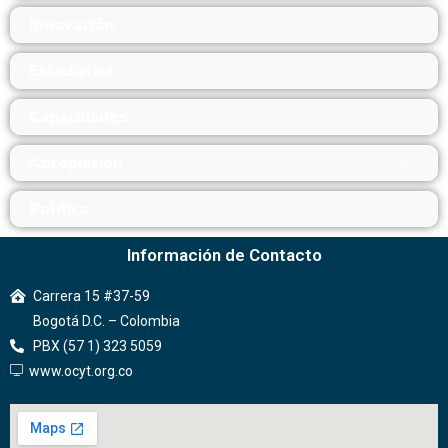
Innovación
Estadística
Capacidades
Apropiación
Política
Información de Contacto
Carrera 15 #37-59
Bogotá D.C. – Colombia
PBX (57 1) 323 5059
www.ocyt.org.co